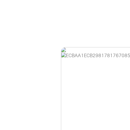
홈페이지 이용 안
안녕하세요, (주)디앤
현재 내부 사정으로 
불편을 드려 죄송합니
제품 문의, 견적 문의
다.
043-274-6789 /
또는 네이버에서 "디
셔도 됩니다.