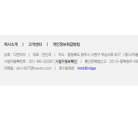
회사소개
|
고객센터
|
개인정보취급방침
상호 : 디앤아이 | 대표 : 천인국 | 주소 : 충청북도 청주시 서원구 무심서로 607, 1층(사
사업자등록번호 : 301-86-32087
| 통신판매업신고 : 2015-충북청주-0672 
사업자정보확인
이메일 :
dni1607@naver.com
| 호스팅제공 :
WebBridge
COPYRIGHT 20