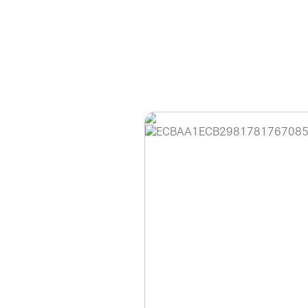
홈페이지 이용 안
안녕하세요, (주)디앤
현재 내부 사정으로 
불편을 드려 죄송합니
제품 문의, 견적 문의
다.
043-274-6789 /
또는 네이버에서 "디
셔도 됩니다.