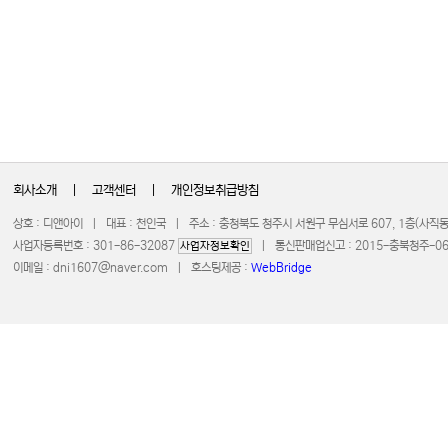
회사소개
|
고객센터
|
개인정보취급방침
상호 : 디앤아이 | 대표 : 천인국 | 주소 : 충청북도 청주시 서원구 무심서로 607, 1층(사
사업자등록번호 : 301-86-32087
| 통신판매업신고 : 2015-충북청주-0672 
사업자정보확인
이메일 :
dni1607@naver.com
| 호스팅제공 :
WebBridge
COPYRIGHT 20