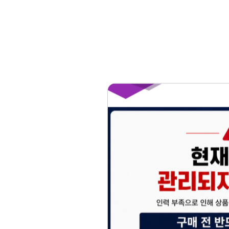
홈페이지 이용 안
안녕하세요, (주)디앤
현재 내부 사정으로 
불편을 드려 죄송합니
제품 문의, 견적 문의
다.
043-274-6789 /
또는 네이버에서 "디