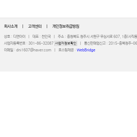
회사소개
|
고객센터
|
개인정보취급방침
상호 : 디앤아이 | 대표 : 천인국 | 주소 : 충청북도 청주시 서원구 무심서로 607, 1층(사
사업자등록번호 : 301-86-32087
| 통신판매업신고 : 2015-충북청주-0672 
사업자정보확인
이메일 :
dni1607@naver.com
| 호스팅제공 :
WebBridge
COPYRIGHT 20