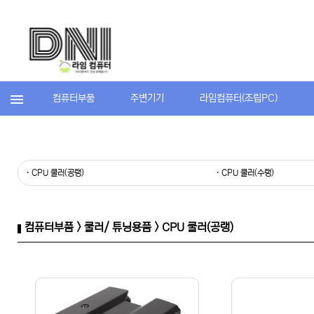
컴퓨터부품
주변기기
라임컴퓨터(조립PC)
· CPU 쿨러(공랭)
· CPU 쿨러(수랭)
컴퓨터부품 > 쿨러/ 튜닝용품 > CPU 쿨러(공랭)