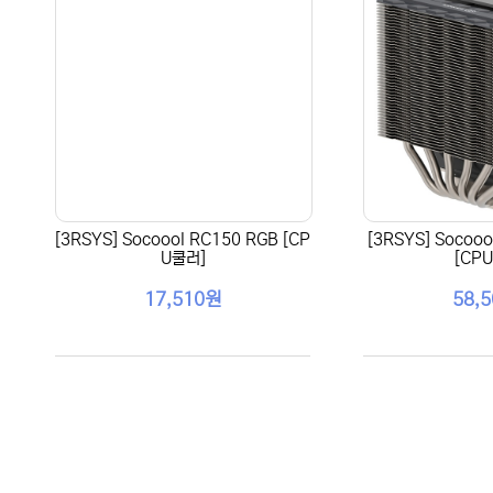
[3RSYS] Socoool RC150 RGB [CP
[3RSYS] Socoo
U쿨러]
[CP
17,510원
58,