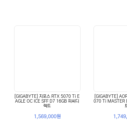
[GIGABYTE] 지포스 RTX 5070 Ti E
[GIGABYTE] AO
AGLE OC ICE SFF D7 16GB 피씨디
070 Ti MASTER
렉트
1,569,000원
1,749