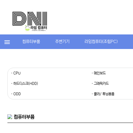
컴퓨터부품
주변기기
라임컴퓨터(조립PC)
· CPU
· 메인보드
· 하드디스크(HDD)
· 그래픽카드
· ODD
· 쿨러/ 튜닝용품
컴퓨터부품