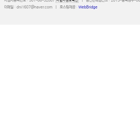
사업자등록번호 : 301-86-32087
| 통신판매업신고 : 2015-충북청주-0672 
사업자정보확인
이메일 :
dni1607@naver.com
| 호스팅제공 :
WebBridge
COPYRIGHT 20