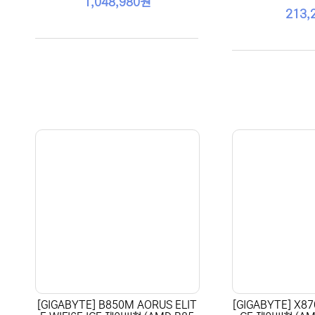
1,048,980원
213,
[GIGABYTE] B850M AORUS ELIT
[GIGABYTE] X87