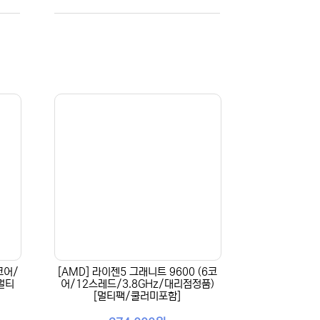
코어/
[AMD] 라이젠5 그래니트 9600 (6코
[멀티
어/12스레드/3.8GHz/대리점정품)
[멀티팩/쿨러미포함]