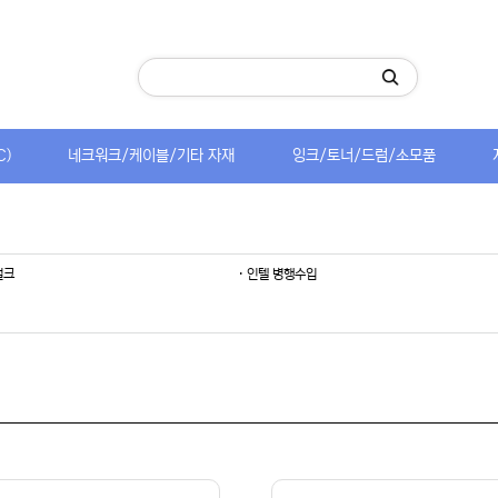
C)
네크워크/케이블/기타 자재
잉크/토너/드럼/소모품
벌크
· 인텔 병행수입