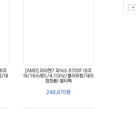
(6코
[AMD] 라이젠7 피닉스 8700F (8코
함/대
어/16스레드/4.1GHz/쿨러포함/대리
점정품) 멀티팩
248,870원