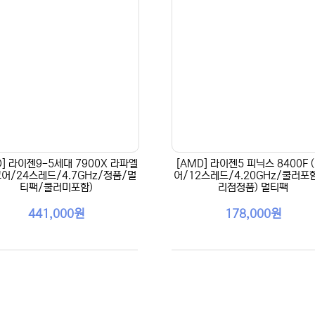
D] 라이젠9-5세대 7900X 라파엘
[AMD] 라이젠5 피닉스 8400F 
코어/24스레드/4.7GHz/정품/멀
어/12스레드/4.20GHz/쿨러포
티팩/쿨러미포함)
리점정품) 멀티팩
441,000원
178,000원