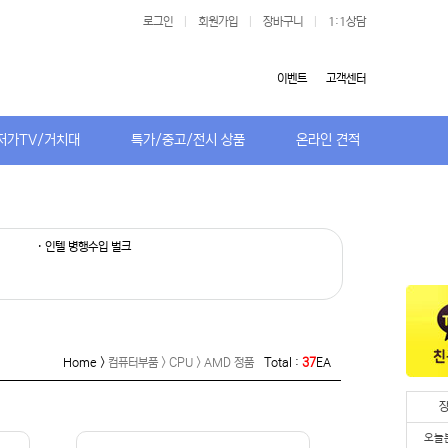
로그인
|
회원가입
|
장바구니
|
1:1상담
이벤트
고객센터
저가TV/거치대
특가/중고/전시 상품
온라인 견적
· 인텔 병행수입 벌크
Home >
컴퓨터부품 > CPU > AMD 정품
Total :
37
EA
오늘