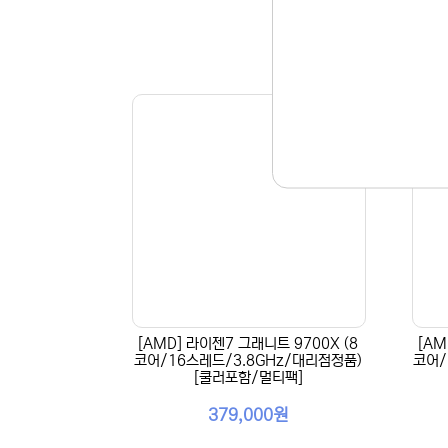
[AMD] 라이젠7 그래니트 9700X (8
[AM
코어/16스레드/3.8GHz/대리점정품)
코어/
[쿨러포함/멀티팩]
379,000원