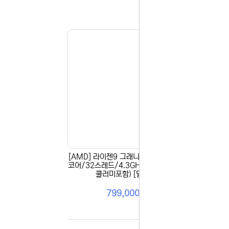
043-274
또는 네이버
셔도 됩니다
항상 더 나
감사합니다.
(주)디앤아
[AMD] 라이젠9 그래니트 9950X (16
[AM
코어/32스레드/4.3GHz/대리점정품/
코어/
쿨러미포함) [멀티팩]
799,000원