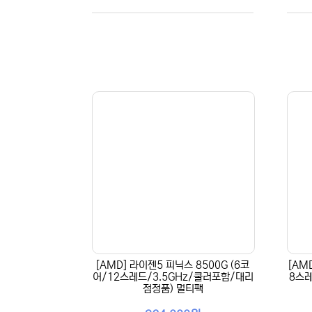
[AMD] 라이젠5 피닉스 8500G (6코
[AM
어/12스레드/3.5GHz/쿨러포함/대리
8스레
점정품) 멀티팩