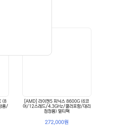
 (8
[AMD] 라이젠5 피닉스 8600G (6코
정품/
어/12스레드/4.3GHz/쿨러포함/대리
점정품) 멀티팩
272,000원