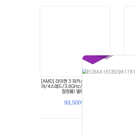
[AMD] 라이젠 3 피카소 3200G (4코
[AM
어/4스레드/3.6GHz/쿨러포함/대리
어/1
점정품) 멀티팩
홈페이지 
93,500원
안녕하세요,
현재 내부 
불편을 드려
제품 문의,
다.