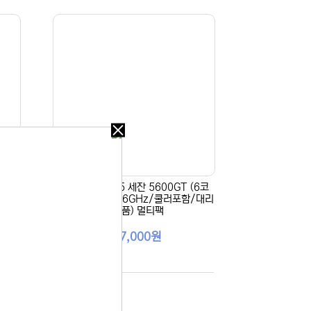
오늘
다시
보지
않기
(8코
[AMD] 라이젠5 세잔 5600GT (6코
/대리
어/12스레드/3.6GHz/쿨러포함/대리
오늘
점정품) 멀티팩
다시
보지
207,000원
않기
 있습니다.
실 수 있습니