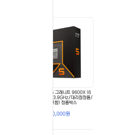
 이용해 주
(12
[AMD] 라이젠5 그래니트 9600X (6
정품/
코어/12스레드/3.9GHz/대리점정품/
쿨러미포함) 정품박스
330,000원