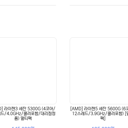
D] 라이젠3 세잔 5300G (4코어/
[AMD] 라이젠5 세잔 5600G (6
드/4.0GHz/쿨러포함/대리점정
12스레드/3.9GHz/쿨러포함) 
품) 멀티팩
팩]