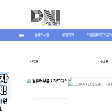
컴퓨터부품
주변기기
라임컴퓨터(조립P
· PC용
· NAS용
컴퓨터부품 > 하드디스크(HDD) > PC용
홈페이지 