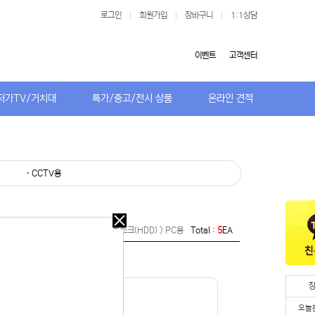
로그인
|
회원가입
|
장바구니
|
1:1상담
이벤트
고객센터
저가TV/거치대
특가/중고/전시 상품
온라인 견적
· CCTV용
오늘
Home >
컴퓨터부품 > 하드디스크(HDD) > PC용
Total :
5
EA
다시
보지
않기
오늘
다시
오늘