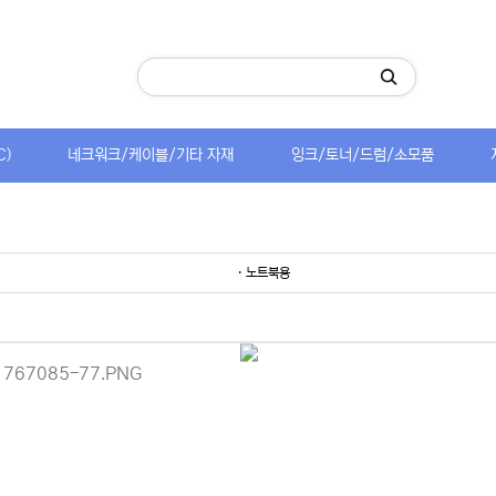
C)
네크워크/케이블/기타 자재
잉크/토너/드럼/소모품
· 노트북용
이용 안내