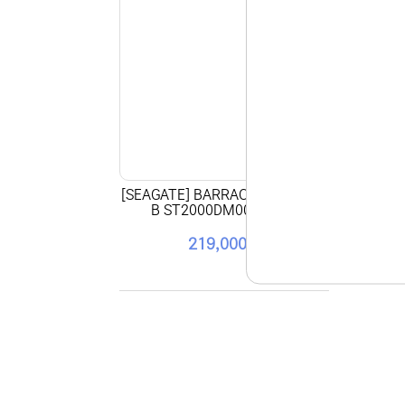
[SEAGATE] BARRACUDA HDD 2T
B ST2000DM008 패키지
219,000원