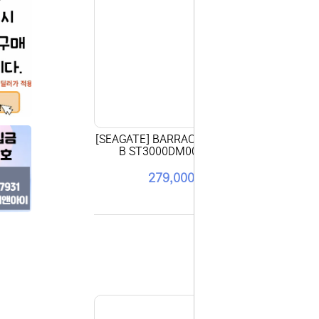
안녕하세요,
현재 내부 
불편을 드려
제품 문의,
다.
043-274
또는 네이버
셔도 됩니다
항상 더 나
감사합니다.
(주)디앤아
[SEAGATE] BARRACUDA HDD 3T
[SE
B ST3000DM007 패키지
279,000원