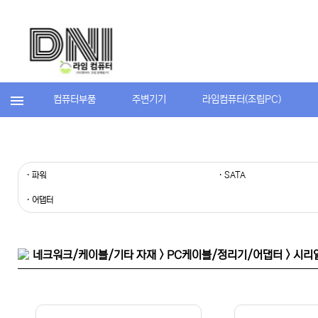
컴퓨터부품
주변기기
라임컴퓨터(조립PC)
· 파워
· SATA
· 어댑터
네크워크/케이블/기타 자재 > PC케이블/정리기/어댑터 > 시리