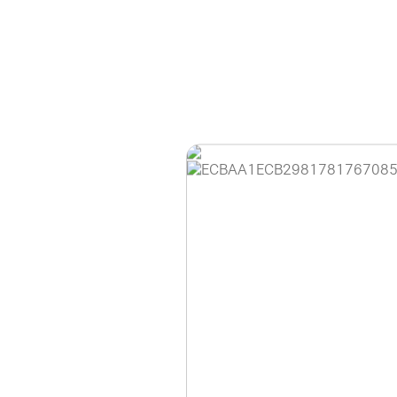
홈페이지 이용 안
안녕하세요, (주)디앤
현재 내부 사정으로 
불편을 드려 죄송합니
제품 문의, 견적 문의
다.
043-274-6789 /
또는 네이버에서 "디
셔도 됩니다.