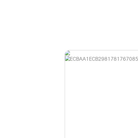
홈페이지 이용 안
안녕하세요, (주)디앤
현재 내부 사정으로 
불편을 드려 죄송합니
제품 문의, 견적 문의
다.
043-274-6789 /
또는 네이버에서 "디
셔도 됩니다.