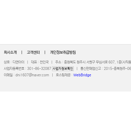
회사소개
|
고객센터
|
개인정보취급방침
상호 : 디앤아이 | 대표 : 천인국 | 주소 : 충청북도 청주시 서원구 무심서로 607, 1층(사
사업자등록번호 : 301-86-32087
| 통신판매업신고 : 2015-충북청주-0672 
사업자정보확인
이메일 :
dni1607@naver.com
| 호스팅제공 :
WebBridge
COPYRIGHT 20