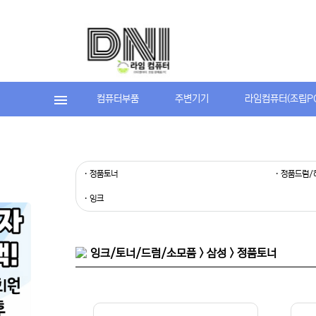
컴퓨터부품
주변기기
라임컴퓨터(조립P
· 정품토너
· 정품드럼
· 잉크
잉크/토너/드럼/소모품 > 삼성 > 정품토너