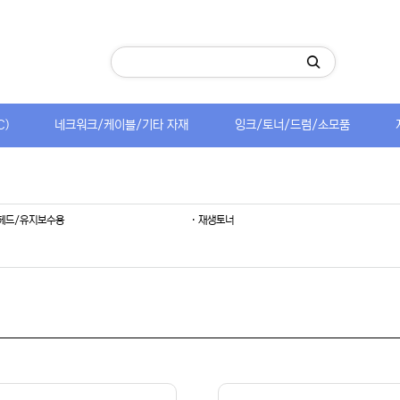
C)
네크워크/케이블/기타 자재
잉크/토너/드럼/소모품
/헤드/유지보수용
· 재생토너