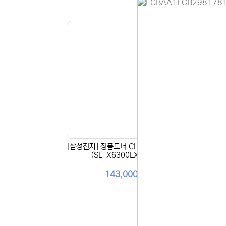
홈페이지 
안녕하세요,
현재 내부 
불편을 드려
제품 문의,
다.
043-274
또는 네이버
셔도 됩니다
항상 더 나
감사합니다.
[삼성전자] 정품토너 CLT-Y601S 노랑
[삼성
(주)디앤아
(SL-X6300LX/20K)
143,000원