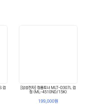
S 검
[삼성전자] 정품토너 MLT-D307L 검
정 (ML-4510ND/15K)
199,000원