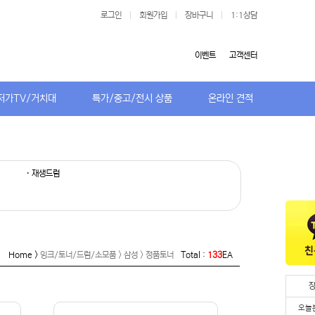
로그인
|
회원가입
|
장바구니
|
1:1상담
이벤트
고객센터
저가TV/거치대
특가/중고/전시 상품
온라인 견적
· 재생드럼
Home >
잉크/토너/드럼/소모품 > 삼성 > 정품토너
Total :
133
EA
오늘