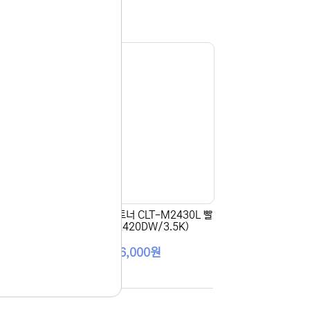
S 빨
[삼성전자] 정품토너 CLT-M2430L 빨
강 (SL-C2420DW/3.5K)
156,000원