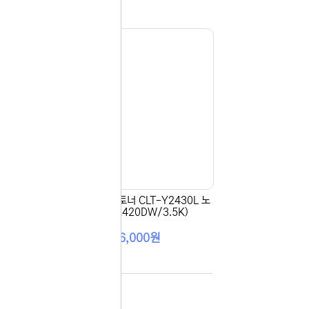
다시
보지
않기
오늘
다시
보지
 있습니다.
않기
실 수 있습니
 이용해 주
 노랑
[삼성전자] 정품토너 CLT-Y2430L 노
랑 (SL-C2420DW/3.5K)
156,000원